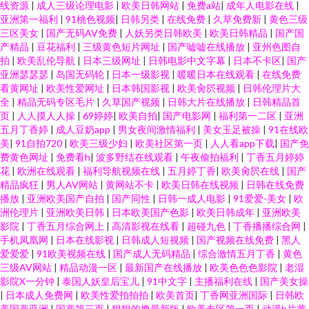
线资源
|
成人三级论理电影
|
欧美日韩网站
|
免费a站
|
成年人电影在线
|
亚洲第一福利
|
91桃色视频
|
日韩另类
|
在线免费
|
久草免费新
|
黄色三级
三区美女
|
国产无码AV免费
|
人妖另类日韩欧美
|
欧美日韩精品
|
国产国
产精品
|
豆花福利
|
三级黄色短片网址
|
国产嘘嘘在线播放
|
亚州色图自
拍
|
欧美乱伦导航
|
日本三级网址
|
日韩电影中文字幕
|
日本不卡区
|
国产
亚洲瑟瑟瑟
|
岛国无码轮
|
日本一级影视
|
暖暖日本在线观看
|
在线免费
看黄网址
|
欧美性爱网址
|
日本韩国影视
|
欧美肏屄视频
|
日韩伦理片大
全
|
精品无码专区毛片
|
久草国产视频
|
日韩大片在线播放
|
日韩精品首
页
|
人人摸人人操
|
69婷婷
|
欧美自拍
|
国产电影网
|
福利第一二区
|
亚洲
五月丁香婷
|
成人豆奶app
|
男女夜间激情福利
|
美女玉足被操
|
91在线欧
美
|
91自拍720
|
欧美三级少妇
|
欧美社区第一页
|
人人看app下载
|
国产免
费黄色网址
|
免费看h
|
波多野结在线观看
|
午夜偷拍福利
|
丁香五月婷婷
花
|
欧洲在线观看
|
福利导航视频在线
|
五月婷丁香
|
欧美肏屄在线
|
国产
精品疯狂
|
男人AV网站
|
黄网站不卡
|
欧美日韩在线视频
|
日韩在线免费
播放
|
亚洲欧美国产自拍
|
国产同性
|
日韩一成人电影
|
91爱爱-美女
|
欧
洲伦理片
|
亚洲欧美日韩
|
日本欧美国产色影
|
欧美日韩成年
|
亚洲欧美
影院
|
丁香五月综合网上
|
高清影视在线看
|
超碰九色
|
丁香播播综合网
|
手机凤凰网
|
日本在线影视
|
日韩成人短视频
|
国产视频在线免费
|
黑人
爱爱爱
|
91欧美视频在线
|
国产成人无码精品
|
综合激情五月丁香
|
黄色
三级AV网站
|
精品动漫一区
|
最新国产在线播放
|
欧美色色色影院
|
老湿
影院X一分钟
|
泰国人妖皇后宝儿
|
91中文字
|
主播福利在线
|
国产美女操
|
日本成人免费网
|
欧美性爱拍拍拍
|
欧美首页
|
丁香网亚洲国际
|
日韩欧
美国产亚洲
|
国产第三页
|
狠狠的撸最新版
|
欧美专区第一页
|
动漫h片黄