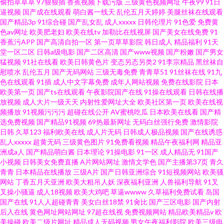
偷拍草草草
97狠狠插
香蕉视频下载污版
三级黄色视频网址
午夜99
91日
逼视频
国产成在线观看
萌白酱一线天
乱伦五月天婷婷
美腿丝袜在线观看
国产精品3p
91综合碰
国产乱女乱
成人xxxxx
日韩伦理片
91色爱
免费黄
色av网址
欧美肥老妇
欧美在线tv
加勒比在线视屏
国产美女在线免费
91
香蕉污APP
国产高清自拍一区
第一页草草影院
韩日成人
精品福利
91天
堂一区二区
日韩a级电影
国产二区高清
国产www视频
国产粉嫩
国产男女
猛视频
91社在线看
欧美日韩黄色片
变态另态另类2
91李宗精品
黑丝袜自
慰喷水
乱伦五月
国产无码网站
三级无毒免费
青青草51
91丝袜在线
91九
色在线观看
91插
成人中文字幕免费
成年人网站视频
免费在线影院
日本
欧美第一页
国产ts在线观看
午夜影院国产在线
91操在线观看
日韩在线播
放视频
成人大片一级天天
内射性爱网址大全
欧美社区第一页
欧美在线视
频播放
91视频污污污
超碰在线公开
AV蜜桃吃瓜
日本欧美在线看
国产精
选免费视频
国产精品91视频
69热最新网址
无码白丝强行免费
激情影院
日韩
久草123
福利欧美在线
成人片无码
日韩成人极品视频
国产在线诱惑
乱人xxxxx
超黄无码
三级黄色图片
91免费看视频
精品午夜福利网
精品亚
洲成a人
国产精品萌白酱
日本理论
91操电影
91一区
成人精品无
91国产
小视频
日韩美女免费直播
A片网站网址
激情文学色
国产主播第37页
青久
青青
日本精品在线播放
三级A片
国产日韩亚洲综合
91短视频网站
欧美骚
网站
丁香五月天亚洲
欧美大粗吊人妖
深夜福利亚洲
人兽福利导航
91叉
叉操小骚逼
成人18视频
欧美大鸡吧
草逼wwww
久草福利免费试看
岛国
国产在线
91人人超碰青青
美女白丝18禁
91肏比
国产三区电影
国产内射
后入在线
黄色网址网站网址
97超在线视
免费视频网站
精品欧美精品v
欧
美操碰
欧美二级片网址
精品成人无码视频
男女午夜福利影院
欧美三级电