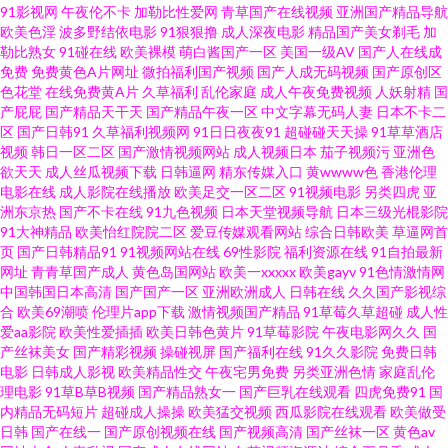
线观看 91巨跑在线观看国产 俺来也综合网 极品内射国产 人妻的诱惑ok天堂
91影视网
午夜伦不卡
加勒比性爱网
青草国产在线视频
亚洲国产精品导航
欧美色淫
波多野结依电影
91狠狠撸
成人深夜电影
精品国产美女剃毛
加
勒比熟女
91碰在线
欧美裸模
萌白酱国产一区
美国一级AV
国产人在线成
51社区福利导航 91探花高中生极品 精品视频这里只精品 日韩欧美国产成人
免费
免费黄色A片网址
微拍福利国产视频
国产人成无码视频
国产原创区
色花堂
在线免费黄A片
久草福利
乱伦家庭
成人午夜免费视频
人妖射精
国
91次元视频 91新网站 国产一区二区人妻精 日本a阿v免费视频 在线免费小视
产屁屁
国产精品天干天
国产精品午夜一区
中文字幕无码人妻
日本不卡二
区
国产日韩91
久草福利视频网
91日日夜夜91
超碰碰天天操
91草草酒店
视频
韩日一区二区
国产激情视频网站
成人视频日本
茄子视频污
亚洲色
频 91色综合 成人午夜福利无码 久草社区 日韩三级在线观看 在线伦理写真影
欲天天
成人丝瓜视频下载
日韩逼网
精东传媒入口
黄wwww色
香港伦理
电影在线
成人影院在线播放
欧美足交一区二区
91视频电影
另类四虎
亚
院 91视频家庭 国产22页 内射极品 一本无码免费视频 91试看小视频网站 国产
洲东京热
国产不卡在线
91九色视频
日本天堂视频导航
日本三级光棍影院
91大神精品
欧美怡红院院二区
爱豆传媒观看网站
综合日韩欧美
草逼网首
页
国产日韩精品91
91视频网站在线
69性影院
福利资源在线
91自拍最新
avv福利播放 欧美福利网站 亚洲欧美啪啪免费视频 91丝瓜视频在线播放 九九
网址
青青草国产成人
黄色岛国网站
欧美一xxxxx
欧美gayv
91色情激情网
中国韩国日本高清
国产国产一区
亚洲欧洲成人
日韩在线
久久国产影视综
精品一级片 日韩第6页 91网站视频在线观看 久久可香 天堂男人香蕉999 91免
合
欧美69潮喷
伦理片app下载
激情视频国产精品
91草莓久草超碰
成人性
爱aa影院
欧美性爱插插
欧美日韩色黄片
91草莓影院
午夜电影网久久
国
产丝袜美女
国产精彩视频
操碰视屏
国产福利在线
91久久影院
免费日韩
费视频在线 国产成人欧美首页 欧美成人一二 午夜成人区在线 91久久人人操
电影
日韩成人影视
欧美精品性交
午夜宅男免费
另类亚洲色情
家庭乱伦
理电影
91草B草B视频
国产精品熟女一
国产巨乳在线观看
四虎免费91
国
人妻 国产福利a 欧美成人官网 香焦破解版 91色色在线观看 国产肏屄 欧美精
内精品无码短片
超碰成人操操
欧美猛交视频
西瓜影院在线观看
欧美做受
日韩
国产在线一
国产原创视频在线
国产视频高清
国产丝袜一区
黄色av