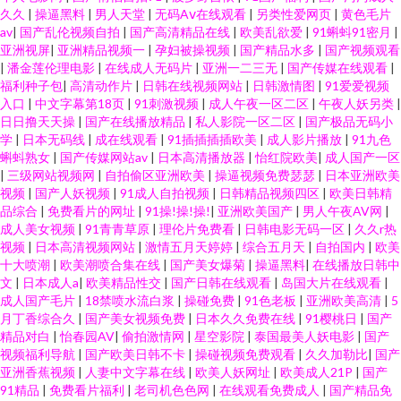
久久
|
操逼黑料
|
男人天堂
|
无码Aⅴ在线观看
|
另类性爱网页
|
黄色毛片
av
|
国产乱伦视频自拍
|
国产高清精品在线
|
欧美乱欲爱
|
91蝌蚪91密月
|
亚洲视屏
|
亚洲精品视频一
|
孕妇被操视频
|
国产精品水多
|
国产视频观看
|
潘金莲伦理电影
|
在线成人无码片
|
亚洲一二三无
|
国产传媒在线观看
|
福利种子包
|
高清动作片
|
日韩在线视频网站
|
日韩激情图
|
91爱爱视频
入口
|
中文字幕第18页
|
91刺激视频
|
成人午夜一区二区
|
午夜人妖另类
|
日日撸天天操
|
国产在线播放精品
|
私人影院一区二区
|
国产极品无码小
学
|
日本无码线
|
成在线观看
|
91插插插插欧美
|
成人影片播放
|
91九色
蝌蚪熟女
|
国产传媒网站av
|
日本高清播放器
|
怡红院欧美
|
成人国产一区
|
三级网站视频网
|
自拍偷区亚洲欧美
|
操逼视频免费瑟瑟
|
日本亚洲欧美
视频
|
国产人妖视频
|
91成人自拍视频
|
日韩精品视频四区
|
欧美日韩精
品综合
|
免费看片的网址
|
91操!操!操!
|
亚洲欧美国产
|
男人午夜AV网
|
成人美女视频
|
91青青草原
|
理伦片免费看
|
日韩电影无码一区
|
久久r热
视频
|
日本高清视频网站
|
激情五月天婷婷
|
综合五月天
|
自拍国内
|
欧美
十大喷潮
|
欧美潮喷合集在线
|
国产美女爆菊
|
操逼黑料
|
在线播放日韩中
文
|
日本成人a
|
欧美精品性交
|
国产日韩在线观看
|
岛国大片在线观看
|
成人国产毛片
|
18禁喷水流白浆
|
操碰免费
|
91色老板
|
亚洲欧美高清
|
5
月丁香综合久
|
国产美女视频免费
|
日本久久免费在线
|
91樱桃日
|
国产
精品对白
|
怡春园AV
|
偷拍激情网
|
星空影院
|
泰国最美人妖电影
|
国产
视频福利导航
|
国产欧美日韩不卡
|
操碰视频免费观看
|
久久加勒比
|
国产
亚洲香蕉视频
|
人妻中文字幕在线
|
欧美人妖网址
|
欧美成人21P
|
国产
91精品
|
免费看片福利
|
老司机色色网
|
在线观看免费成人
|
国产精品免