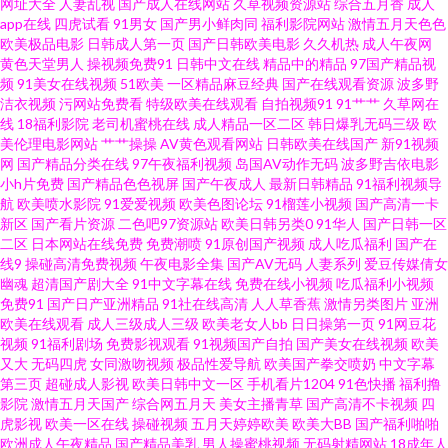
网址大全
人妻乱视
国产成人在线网站
久草视频资源站
综合五月香
成人
品久色视频网 新大香蕉av 91撸电影 超碰在线视91 豆花91社区官方地址 午夜
app在线
四虎试看
91男女
国产男小鲜肉同
福利影院网站
激情五月天色色
欧美极品电影
日韩成人第一页
国产日韩欧美电影
久久机热
成人午夜网
福利合集92 91日韓免費看 成人午夜无码 欧美高清在线视频 韩国伦理片 日本
黄色天堂男人
操视频免费91
日韩中文在线
精品中的精品
97国产精品视
频
91美女在线视频
51欧美
一区精品麻豆经典
国产在线观看资源
波多野
洁衣视频
污网站免费看
特级欧美在线观看
自拍视频91
91艹艹
久草网在
喷水传媒 91N成人 91自拍com 久久国精 手机偷拍色图 91大赛福利视频 97资
线
18福利影院
老司机蜜桃在线
成人精品一区二区
韩日爆乳无码三级
欧
美伦理电影网站
艹艹操操
AV黄色观看网站
日韩欧美在线国产
新91视频
源在线观看 九1免费网站美女 婷婷激情五月天小说 91精选视频 超碰AV福利
网
国产精品分类在线
97午夜福利视频
岛国AV动作无码
波多野吉依电影
小h片免费
国产精品色色视屏
国产午夜成人
最新日韩精品
91福利视频导
航
欧美喷水影院
91爱爱视频
欧美色图论坛
91榴莲小视频
国产高清一卡
玖玖视频香蕉 亚州福利AV不卡 91欧美麻豆精品久久 在线看h网 久久伊人蜜
新区
国产看片资源
二色吧97资源站
欧美日韩另类0
91华人
国产日韩一区
二区
日本网站在线免费
免费潮喷
91原创国产视频
成人吃瓜福利
国产在
桃av 亚洲淫淫网 91网址午夜 久久黄色天堂网 微拍福利电影 91国产下载 东方
线9
操碰高清免费视频
午夜电影全集
国产AV无码
人妻系列
爱豆传媒倩女
幽魂
超清国产剧大全
91中文字幕在线
免费在线小视频
吃瓜福利小视频
免费91
国产日产亚洲精品
91社在线高清
人人草香蕉
激情另类图片
亚洲
影库四虎AV 欧美性爱VT 夜夜精精 91色猫免费版下载 国产精品色在线 人人肏
欧美在线观看
成人三级成人三级
欧美老女人bb
日日操第一页
91网豆花
视频
91福利剧场
免费影视观看
91视频国产自拍
国产美女在线视频
欧美
视频 最新AV四虎 91熊猫传媒成人 国产精品久久一级 日韩欧美乱综合 91成人
又大
无码四虎
女同激吻视频
极品性爱导航
欧美国产拳交喷奶
中文字幕
第三页
超碰成人影视
欧美日韩中文一区
手机看片1204
91色快播
福利撸
影院
激情五月天国产
综合网五月天
美女主播青草
国产高清不卡视频
四
软件 97不卡的在线视频 久草国产av 亚洲福利一区二区 91视频在线观看视频
虎影视
欧美一区在线
操碰视频
五月天婷婷欧美
欧美大BB
国产福利啪啪
欧洲成人午夜精品
国产精品美乳
男人操蜜桃视频
无码射精网站
18成年人