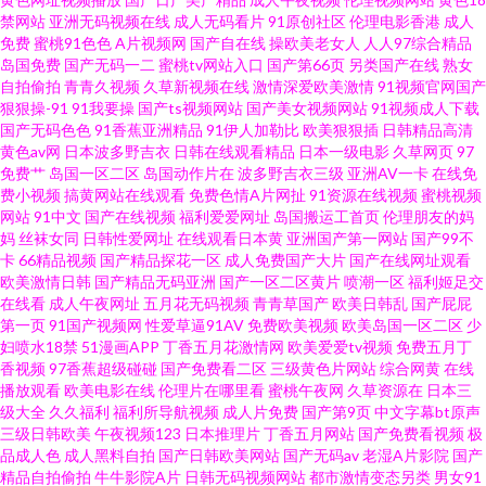
无码精品AⅤ 91人操 激情开心五月天 日韩中文字幕在线 91成长人版免费网页
禁网站
亚洲无码视频在线
成人无码看片
91原创社区
伦理电影香港
成人
免费
蜜桃91色色
A片视频网
国产自在线
操欧美老女人
人人97综合精品
岛国免费
国产无码一二
蜜桃tv网站入口
国产第66页
另类国产在线
熟女
国产先锋AV 午夜w黄 97国产碰 男女做爱视频18 69草综合 超碰99人妻 欧美
自拍偷拍
青青久视频
久草新视频在线
激情深爱欧美激情
91视频官网国产
狠狠操-91
91我要操
国产ts视频网站
国产美女视频网站
91视频成人下载
一性一交一交一视 91免费网站观看 午夜福利电源 91素人视频首页 91福利社
国产无码色色
91香蕉亚洲精品
91伊人加勒比
欧美狠狠插
日韩精品高清
黄色av网
日本波多野吉衣
日韩在线观看精品
日本一级电影
久草网页
97
免费艹
岛国一区二区
岛国动作片在
波多野吉衣三级
亚洲AV一卡
在线免
导航视频 国产精品久久色 婷婷色播综合在线 91综合国产 玖玖操草草 91大香
费小视频
搞黄网站在线观看
免费色情A片网扯
91资源在线视频
蜜桃视频
网站
91中文
国产在线视频
福利爱爱网址
岛国搬运工首页
伦理朋友的妈
蕉探花 国模福利91 亚洲女同脚 AV午夜在线 日朝大片 91色论坛 久久性爱影院
妈
丝袜女同
日韩性爱网址
在线观看日本黄
亚洲国产第一网站
国产99不
卡
66精品视频
国产精品探花一区
成人免费国产大片
国产在线网址观看
欧美激情日韩
国产精品无码亚洲
国产一区二区黄片
喷潮一区
福利姬足交
自拍自慰视频 岛国黄色一级片官网 色黄网站日韩天堂 91视频快捷 亚洲伊人
在线看
成人午夜网址
五月花无码视频
青青草国产
欧美日韩乱
国产屁屁
第一页
91国产视频网
性爱草逼91AV
免费欧美视频
欧美岛国一区二区
少
变态中文字幕 国产成人免费福利 亚洲日韩国产欧美另类 草莓视频在线免费观
妇喷水18禁
51漫画APP
丁香五月花激情网
欧美爱爱tv视频
免费五月丁
香视频
97香蕉超级碰碰
国产免费看二区
三级黄色片网站
综合网黄
在线
播放观看
欧美电影在线
伦理片在哪里看
蜜桃午夜网
久草资源在
日本三
看 日本不卡视频 91黄色废料 国产欧美日韩久久 亚洲瑟瑟璐璐 潮喷视频一区
级大全
久久福利
福利所导航视频
成人片免费
国产第9页
中文字幕bt原声
三级日韩欧美
午夜视频123
日本推理片
丁香五月网站
国产免费看视频
极
二区 日韩在线成人资源 91骚视频免费完整 久草网AⅤ电影 91草久 91极品国
品成人色
成人黑料自拍
国产日韩欧美网站
国产无码av
老湿A片影院
国产
精品自拍偷拍
牛牛影院A片
日韩无码视频网站
都市激情变态另类
男女91