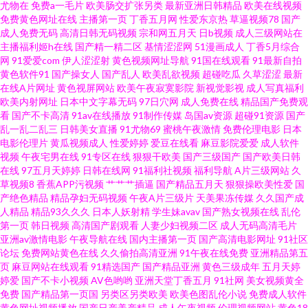
尤物在
免费a一毛片
欧美肠交扩张另类
最新亚洲日韩精品
欧美在线视频
欧美 91次元91 大香蕉东京热一本道 欧美亚洲日韩国产婷婷 91艹逼网 91九色
免费黄色网址在线
主播第一页
丁香五月网
性爱东京热
草逼视频78
国产
成人免费无码
高清日韩无码视频
宗和网五月天
日b视频
成人三级网站在
黑人外教 91日韩区 91女神孕妇 91超碰爱 无码人妻影音先锋 日韩乱论网站 欧
主播福利姬h在线
国产精一精二区
基情涩涩网
51漫画成人
丁香5月综合
网
91爱爱com
伊人涩涩射
黄色视频网址导航
91国在线观看
91最新自拍
黄色软件91
国产操女人
国产乱人
欧美乱欲视频
超碰吃瓜
久草涩涩
最新
色图久 久精品久久 午夜天堂色 亚色3情网 91Ncom影院 91被操 91大神调教
在线A片网址
黄色视屏网站
欧美午夜寂寞影院
新视觉影视
成人写真福利
欧美内射网址
日本中文字幕无码
97日穴网
成人免费在线
精品国产免费观
偷偷 国产在线ts在线 99久之久久中文字幕 91好片页面多成人 91白丝在线抄
看
国产不卡高清
91av在线播放
91制作传媒
岛国av资源
超碰91资源
国产
乱一乱二乱三
日韩美女直播
91尤物69
蜜桃午夜激情
免费伦理电影
日本
电影伦理片
黄瓜视频成人
性爱婷婷
爱豆在线看
麻豆影院爱爱
成人软件
午夜剧场在线免费视频 性国产精品 国产精品男女 91伊人 91幼儿黄色 91色色
视频
午夜宅男在线
91专区在线
狠狠干欧美
国产三级国产
国产欧美日韩
在线
97五月天婷婷
日韩在线网
91福利社视频
福利导航
A片三级网站
久
视频 91导航在线观看网站入口 91网站观看视频 91在线色色 九1免费版网页
草视频8
香蕉APP污视频
艹艹艹插逼
国产精品五月天
狠狠操欧美性爱
国
产绝色精品
精品孕妇无码视频
午夜A片三级片
天美果冻传媒
久久国产成
人精品
精品93久久久
日本人妖射精
学生妹avav
国产熟女视频在线
乱伦
91黄色入囗 国国国国产在线精品 麻豆精品视频在线 欧美色图宗合网 欧美特
第一页
韩日视频
高清国产剧观看
人妻少妇视频二区
成人无码高清毛片
亚洲av激情电影
午夜导航在线
国内主播第一页
国产高清电影网址
91社区
黄特色免费 大香蕉伊伊阴包在线8 香蕉伊思影音 AV日韩精品 性爱影音 成人
论坛
免费网站黄色在线
久久偷拍高清亚洲
91午夜在线免费
亚洲精品第五
页
麻豆网站在线观看
91精选国产
国产精品亚洲
黄色三级成年
五月天婷
婷爱
国产不卡小视频
AV色哟哟
亚洲天堂丁香五月
91社网
美女视频黄全
91电影 熟女偷拍视频 蜜臀福利91av网 91大神精品丝袜女神 国产肏屄片 日韩
免费
国产精品第一页国
另类区另类欧美
欧美色图乱伦小说
免费成人软件
黄色网址视频播放
国产日产美产精品
成人午夜视频
伦理视频网站
黄色18