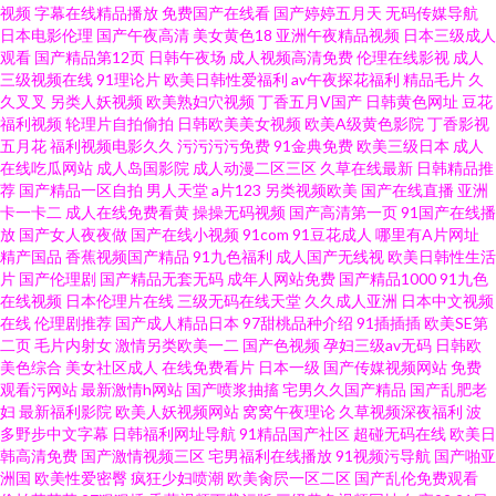
视频
字幕在线精品播放
免费国产在线看
国产婷婷五月天
无码传媒导航
产探花视频 九九这里只有精品 91精彩视频在线观看网站 97肏屄 有码视频在
日本电影伦理
国产午夜高清
美女黄色18
亚洲午夜精品视频
日本三级成人
观看
国产精品第12页
日韩午夜场
成人视频高清免费
伦理在线影视
成人
线观看91 日韩中短外部专区 91传媒影院线路 91小視頻 国内精品内射 先锋无
三级视频在线
91理论片
欧美日韩性爱福利
av午夜探花福利
精品毛片
久
久叉叉
另类人妖视频
欧美熟妇穴视频
丁香五月V国产
日韩黄色网址
豆花
福利视频
轮理片自拍偷拍
日韩欧美美女视频
欧美A级黄色影院
丁香影视
码中文 操碰91V 日本六区精品导航在线 女同亚洲 91福利在线视频 99热色情
五月花
福利视频电影久久
污污污污免费
91金典免费
欧美三级日本
成人
在线吃瓜网站
成人岛国影院
成人动漫二区三区
久草在线最新
日韩精品推
精品 欧美日韩黄页免费看 在线亚洲导航 狠狠久久香蕉 传媒在线看 国产日本
荐
国产精品一区自拍
男人天堂
a片123
另类视频欧美
国产在线直播
亚洲
卡一卡二
成人在线免费看黄
操操无码视频
国产高清第一页
91国产在线播
放
国产女人夜夜做
国产在线小视频
91com
91豆花成人
哪里有A片网址
精品久久 日美欧一本道 91色片 黑丝网站 日韩一区精品 91UU视频 成人免费
精产国品
香蕉视频国产精品
91九色福利
成人国产无线视
欧美日韩性生活
片
国产伦理剧
国产精品无套无码
成年人网站免费
国产精品1000
91九色
视频 欧美色图麻豆传媒 福利社区老司机 深爱开心激情日日撸 91熟妇露脸 久
在线视频
日本伦理片在线
三级无码在线天堂
久久成人亚洲
日本中文视频
在线
伦理剧推荐
国产成人精品日本
97甜桃品种介绍
91插插插
欧美SE第
二页
毛片内射女
激情另类欧美一二
国产色视频
孕妇三级av无码
日韩欧
久人力资源91 先锋影音中文字幕av 超碰爱爱福利 91亚州 免费91 在线美剧影
美色综合
美女社区成人
在线免费看片
日本一级
国产传媒视频网站
免费
观看污网站
最新激情h网站
国产喷浆抽搐
宅男久久国产精品
国产乱肥老
院 国产久久伊人 影音先锋中文字幕资源 五月天婷婷性爱网 国产91福利视频
妇
最新福利影院
欧美人妖视频网站
窝窝午夜理论
久草视频深夜福利
波
多野步中文字幕
日韩福利网址导航
91精品国产社区
超碰无码在线
欧美日
韩高清免费
国产激情视频三区
宅男福利在线播放
91视频污导航
国产啪亚
女同精品 91白丝黑丝 大香蕉婷婷伊人 欧美成人亚洲精品 精品天堂91
洲国
欧美性爱密臀
疯狂少妇喷潮
欧美肏屄一区二区
国产乱伦免费观看