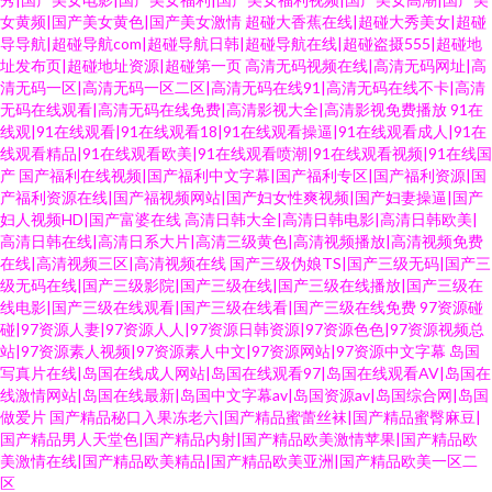
女黄频|国产美女黄色|国产美女激情
超碰大香蕉在线|超碰大秀美女|超碰
导导航|超碰导航com|超碰导航日韩|超碰导航在线|超碰盗摄555|超碰地
址发布页|超碰地址资源|超碰第一页
高清无码视频在线|高清无码网址|高
清无码一区|高清无码一区二区|高清无码在线91|高清无码在线不卡|高清
无码在线观看|高清无码在线免费|高清影视大全|高清影视免费播放
91在
线观|91在线观看|91在线观看18|91在线观看操逼|91在线观看成人|91在
线观看精品|91在线观看欧美|91在线观看喷潮|91在线观看视频|91在线国
产
国产福利在线视频|国产福利中文字幕|国产福利专区|国产福利资源|国
产福利资源在线|国产福视频网站|国产妇女性爽视频|国产妇妻操逼|国产
妇人视频HD|国产富婆在线
高清日韩大全|高清日韩电影|高清日韩欧美|
高清日韩在线|高清日系大片|高清三级黄色|高清视频播放|高清视频免费
在线|高清视频三区|高清视频在线
国产三级伪娘TS|国产三级无码|国产三
级无码在线|国产三级影院|国产三级在线|国产三级在线播放|国产三级在
线电影|国产三级在线观看|国产三级在线看|国产三级在线免费
97资源碰
碰|97资源人妻|97资源人人|97资源日韩资源|97资源色色|97资源视频总
站|97资源素人视频|97资源素人中文|97资源网站|97资源中文字幕
岛国
写真片在线|岛国在线成人网站|岛国在线观看97|岛国在线观看AV|岛国在
线激情网站|岛国在线最新|岛国中文字幕av|岛国资源av|岛国综合网|岛国
做爱片
国产精品秘口入果冻老六|国产精品蜜蕾丝袜|国产精品蜜臀麻豆|
国产精品男人天堂色|国产精品内射|国产精品欧美激情苹果|国产精品欧
美激情在线|国产精品欧美精品|国产精品欧美亚洲|国产精品欧美一区二
区