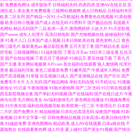
影
免费黄色网址
成年版快手
日韩福利无码
四虎四房
亚洲AV在线豆花
亚
洲区成人
美女黄片免费观看
三级网站视频网
成人日韩精品
日韩福利专区
欧美二区女同
国产精品一区91
小x导航福利
免费黄色在线视频
91原创视
频
欧美日韩小视频
国产成人在线无码
91黑料不
国产极品自拍
岛国最大
色网站
精品无码国产二品
欧美一及片
激情网婷婷
人妖大片
91天堂影视
国产www
成年人伦理片
高清日韩电影
国产尤物视频在线
超碰福利97视
屏
91看片入口
日本国产成人视频
日本日韩欧美在线
黄色资料入口
黄色
网三级毛片
最新黄色av
麻豆影院免费
五月天堂丁香
国产精品水多
福利
所导航
三级视频网站J
51福利影院
丁香五月天av
18日本三级全黄
乱伦天
堂
国产在线短视频
丁香五月丁香婷婷
91精品又
爱豆传媒下载
丁香九月
国产主播
美女网站视频黄
A片com
美女福利在线观看
狼人激情网
伦理片
香港
极品福利导航
黄色三级最新免费
91嫩草国产
午夜成年人网站
免费
国产高清视频
91草莓
丝瓜视频污成人
国产亚洲视品在线
国产玖玖
国产
免费毛不卡片
久久无码
国产精品网络
孕妇无码在线
91手机论坛
91视频
新地址
91日逼
午夜啪视频
91啪水蜜桃网
国产二区无码
91日韩在线观看
西瓜影院视频全集
国产孕妇无码视频
国产在线福利
国产在线日皮片
午夜
神马伦理
毛片网站美女
AV福利激情毛片
黄色网在线播放
91视频免费在
线
91午夜在线
福利在线视频导航
欧美喷潮一区二区
午夜理论片
日本第
二片区
国产免费大片
精品呦视频
日本乱伦高清无码
深夜国产视频
91刺
激视频
日本中文字幕一区
日韩免费精品视频
日本高清v
欧美日韩伦理午
夜
91碰超免费
亚洲色图网站
精品欧美
成人AV在线观看
日本a级在线
干
露脸熟女
在线观看黄色网
成人抖音
爰上碰91
国产美女91视频
国产情侣