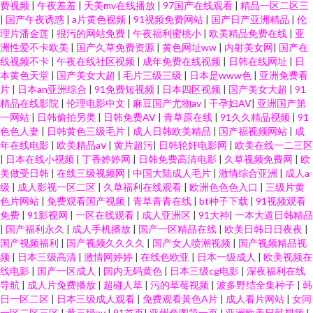
费视频
|
午夜羞羞
|
天美mv在线播放
|
97国产在线观看
|
精品一区二区三
|
国产午夜诱惑
|
a片黄色视频
|
91视频免费网站
|
国产日产亚洲精品
|
伦
理片潘金莲
|
很污的网站免费
|
午夜福利蜜桃小
|
欧美精品免费在线
|
亚
洲性爱不卡欧美
|
国产久草免费资源
|
黄色网址ww
|
内射美女网
|
国产在
线视频不卡
|
午夜在线社区视频
|
成年免费在线视频
|
日韩在线网址
|
日
本黄色天堂
|
国产美女大超
|
毛片三级三级
|
日本是www色
|
亚洲免费看
片
|
日本an亚洲综合
|
91免费短视频
|
日本四区视频
|
国产美女大超
|
91
精品在线影院
|
伦理电影中文
|
麻豆国产尤物av
|
干孕妇AV
|
亚洲国产第
一网站
|
日韩偷拍另类
|
日韩免费AV
|
青草原在线
|
91久久精品视频
|
91
色色人妻
|
日韩黄色三级毛片
|
成人日韩欧美精品
|
国产福视频网站
|
成
年在线电影
|
欧美精品aⅴ
|
黄片超污
|
日韩轮奸电影网
|
欧美在线一二三区
|
日本在线小视频
|
丁香婷婷网
|
日韩免费高清电影
|
久草视频免费网
|
欧
美做受日韩
|
在线三级视频网
|
中国大陆成人毛片
|
激情综合亚洲
|
成人a
级
|
成人影视一区二区
|
久草福利在线观看
|
欧洲色色色入口
|
三级片黄
色片网站
|
免费观看国产视频
|
青草青青在线
|
bt种子下载
|
91视频观看
免费
|
91影视网
|
一区在线观看
|
成人亚洲区
|
91大神
|
一本大道日韩精品
|
国产福利永久
|
成人手机播放
|
国产一区精品在线
|
欧美日韩日日夜夜
|
国产视频福利
|
国产视频久久久久
|
国产女人喷潮视频
|
国产视频精品视
频
|
日本三级高清
|
激情网婷婷
|
在线色欧亚
|
日本一级成人
|
欧美视频在
线电影
|
国产一区成人
|
国内无码黄色
|
日本三级cg电影
|
深夜福利在线
导航
|
成人片免费播放
|
超碰人草
|
污的草莓视频
|
波多野结全集种子
|
韩
日一区二区
|
日本三级成人观看
|
免费观看黃色A片
|
成人看片网站
|
女同
一区二区三区
|
黄三级av
|
91首页
|
亚州色图第一页
|
亚洲欧美日韩视频
|