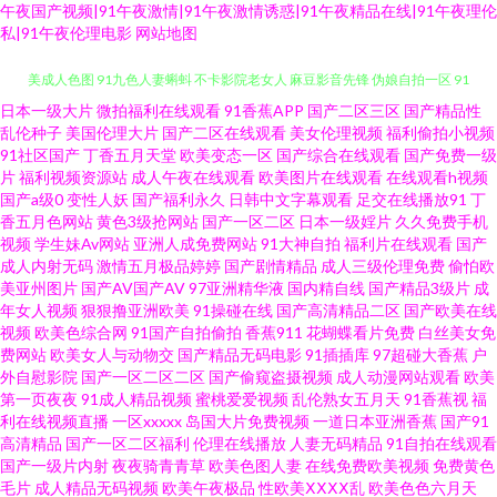
午夜国产视频|91午夜激情|91午夜激情诱惑|91午夜精品在线|91午夜理伦
私|91午夜伦理电影
网站地图
日本一级大片
微拍福利在线观看
91香蕉APP
国产二区三区
国产精品性
日本不卡视频 亚洲αv二区 海角社区豆花网址 欧美性交免费网站 五月婷婷欧
乱伦种子
美国伦理大片
国产二区在线观看
美女伦理视频
福利偷拍小视频
91社区国产
丁香五月天堂
欧美变态一区
国产综合在线观看
国产免费一级
美成人色图 91九色人妻蝌蚪 不卡影院老女人 麻豆影音先锋 伪娘自拍一区 91
片
福利视频资源站
成人午夜在线观看
欧美图片在线观看
在线观看h视频
国产a级0
变性人妖
国产福利永久
日韩中文字幕观看
足交在线播放91
丁
香五月色网站
黄色3级抢网站
国产一区二区
日本一级婬片
久久免费手机
精品视频网站 国产传媒第3页 欧美特黄特色免费 91超碰在线青青草 www99
视频
学生妹Av网站
亚洲人成免费网站
91大神自拍
福利片在线观看
国产
成人内射无码
激情五月极品婷婷
国产剧情精品
成人三级伦理免费
偷怕欧
色精品 国产美女视频影院 99热午夜福利影院 精品少妇一区二区 熟女国产香
美亚州图片
国产AV国产AV
97亚洲精华液
国内精自线
国产精品3级片
成
年女人视频
狠狠撸亚洲欧美
91操碰在线
国产高清精品二区
国产欧美在线
视频
欧美色综合网
91国产自拍偷拍
香蕉911
花蝴蝶看片免费
白丝美女免
蕉 91蜜拍 波多野结依 久草免费色站 先锋影音丝袜制服AV 激情网快播 色色99
费网站
欧美女人与动物交
国产精品无码电影
91插插库
97超碰大香蕉
户
外自慰影院
国产一区二区二区
国产偷窥盗摄视频
成人动漫网站观看
欧美
吊男同 91成人tv 91在线观看免费高清视频 国内肏屄在线观看 欧美日韩成人
第一页夜夜
91成人精品视频
蜜桃爱爱视频
乱伦熟女五月天
91香蕉视
福
利在线视频直播
一区xxxxx
岛国大片免费视频
一道日本亚洲香蕉
国产91
高清精品
国产一区二区福利
伦理在线播放
人妻无码精品
91自拍在线观看
另类 亚洲国产线看 91碰碰 东方美女视av在线 蜜桃视频亚洲专区 新不卡Av在
国产一级片内射
夜夜骑青青草
欧美色图人妻
在线免费欧美视频
免费黄色
毛片
成人精品无码视频
欧美午夜极品
性欧美ⅩⅩⅩⅩ乱
欧美色色六月天