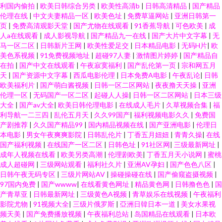
利国内偷拍
|
欧美日韩综合另类
|
欧美性高清b
|
日韩高清精品
|
国产精品
伦理在线
|
中文夫妻精品一区
|
欧美色址
|
免费草逼网站
|
亚洲日韩第一
页
|
免费高清观影天堂
|
国产尤物在线观看
|
91香蕉导航
|
可色欧美
|
成
人a在线观看
|
成人影视导航
|
国产精品九一在线
|
国产大片中文字幕
|
无
马一区二区
|
日韩新片王网
|
欧美性爱足交
|
日本精品电影
|
无码H片
|
欧
美色系视频
|
91免费视频地址
|
超碰97人妻
|
激情图片婷婷
|
国产精品自
在拍
|
国产中文在线观看
|
午夜寂寞福利
|
国产乱伦第一页
|
宗和网五月
天
|
国产资源中文字幕
|
西瓜电影伦理
|
日本免费A电影
|
午夜乱论
|
日韩
欧美福利片
|
国产萌白酱视频
|
日韩一区二区网站
|
夜夜撸天天操
|
亚洲
伦理一区
|
无码国产一区二区
|
起碰人人操
|
日韩一区二区网站
|
日本三级
大全
|
国产av大全
|
欧美日韩伦理电影
|
在线成人毛片
|
久草视频合集
|
福
利导航一二三四
|
乱伦五月天
|
久久99国产
|
福利视频电影久久
|
免费国
产剧推荐
|
久久国产精品99
|
国内精品视频在线
|
国产亚洲电影
|
伦理日
本电影
|
男女午夜爽爽影院
|
日韩乱伦片
|
丁香五月妞妞
|
青青久操
|
在线
国产福利视频
|
在线国产一区二区
|
日韩色址
|
91社区网
|
三级最新网址
|
成年人视频在线看
|
欧美另类高潮
|
伦理剧欧美
|
丁香五月天小说网
|
蜜桃
成人超碰网
|
三级网站观看
|
福利社久片
|
亚洲AV孕妇
|
国产色色八区
|
日韩午夜无码专区
|
三级片网站AV
|
操碰操碰在线
|
国产偷窥盗摄视频
|
97国内免费
|
国产wwww
|
在线看黄色网址
|
精品黄色网
|
日韩撸色色
|
国
产青草亚
|
日韩最新网址
|
三级黄色A视频
|
青草娱乐在线视频
|
午夜福利
影院尤物
|
91视频大全
|
三级片俄罗斯
|
亞洲日韓日本一道
|
美女水果视
频天美
|
国产免费播放视频
|
午夜福利总站
|
岛国精品在线观看
|
日本欧