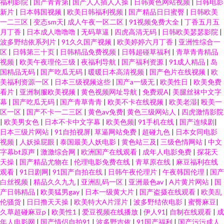
福利影院
|
国产青青第
|
国产人人插人人操
|
日韩黄色网站视频
|
日韩电影
新片
|
日本韩国视频
|
欧美日韩福利视频
|
国产精品日日蜜臀
|
日韩欧美
一二三区
|
变态sm天
|
成人午夜一区二区
|
91视频免费大全
|
丁香五月五
月丁香
|
日本成人噜噜噜
|
无码草逼
|
四虎高清无码
|
日韩欧美瑟瑟影院
|
波多野结依系列片
|
91久久国产视频
|
欧美婷婷六月丁香
|
亚洲性综合一
区
|
日韩第三十页
|
日韩精品免费视频
|
日韩超碰草福利
|
青草青青精品
视频
|
欧美午夜理伦三级
|
夜福利导航
|
国产福利资源
|
91成人精品
|
岛
国精品无码
|
国产吃瓜无码
|
暖暖日本高清视频
|
国产色片在线视频
|
欧
美福利资源一区
|
日本三级视频这些
|
国产a一级无
|
欧美性日
|
欧美免费
看片
|
亚洲制服欧美视频
|
黄色视频网址导航
|
免费观A
|
美腿丝袜中文字
幕
|
国产吃瓜无码
|
国产青草青青
|
欧美不卡在线视频
|
欧美老湿
|
殴美一
区一区
|
国产不卡一二三区
|
黄色av免费
|
黄色三级网站人
|
四虎激情影院
|
欧美男女色
|
日本不卡中文字幕
|
欧美色频
|
91手机在线
|
国产连续剧
|
日本三级片网站
|
91自拍视屏
|
草逼网站免费
|
超碰九色
|
日本女同电影
视频
|
人妖操屁眼
|
泰国最美人妖电影
|
黄色站三及
|
三级色情网站
|
中文
字幕bt原声
|
激激综合网
|
欧洲国产在线观看
|
成年人电影免费
|
探花天
天操
|
国产精品尤物在
|
伦理电影免费在线
|
青草原在线
|
麻豆福利在线
观看
|
91日剧网
|
91国产自拍在线
|
日韩午夜伦理片
|
午夜韩国伦理
|
国产
白丝视频
|
精品久久九九
|
亚洲乱码一区
|
亚洲最色av
|
A片黄片网站
|
国
产日韩精品
|
欧美猛男gay
|
日本一级黄大片
|
国产盗摄在线观看
|
欧美乱
伦骚货
|
日日撸天天操
|
欧美特大A片淫片
|
波多野结依电影
|
蜜臀麻豆
|
久草超碰麻豆p
|
欧美性1
|
爱豆视频在线播放
|
伊人91
|
自制在线观看
|
成
年人电影网
|
国产情侣自拍91
|
波多野吉依
|
91国产福利
|
国产污污成人