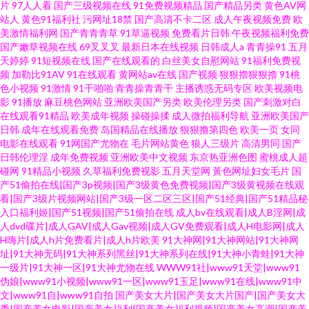
片
97人人看
国产三级视频在线
91免费视频精品
国产精品另类
黄色AV网
站人
黄色91福利社
污网址18禁
国产高清不卡二区
成人午夜视频免费
欧
美激情福利网
国产青青青草
91草逼视频
免费看片日韩
午夜视频福利免费
国产嫩草视频在线
69叉叉叉
最新日本在线视频
日韩成人a
青青操91
五月
天婷婷
91短视频在线
国产在线观看的
白丝美女自慰网站
91福利免费视
频
加勒比91AV
91在线观看
黄网站av在线
国产视频
狠狠擼狠狠擼
91桃
色小视频
91激情
91干啪啪
青青操青青干
主播诱惑无码专区
欧美视频电
影
91播放
麻豆桃色网站
亚洲欧美国产另类
欧美伦理另类
国产刺激对白
在线观看91精品
欧美成年视频
操碰操揉
成人微拍福利导航
亚洲欧美国产
日韩
成年在线观看免费
岛国精品在线播放
狠狠撸第四色
欧美一页
女同
电影在线观看
91网国产尤物在
毛片网站黄色
狼人三级片
高清男同
国产
日韩伦理淫
成年免费视频
亚洲欧美中文视频
东京热亚洲色图
蜜桃成人超
碰网
91精品小视频
久草福利免费视影
五月天堂网
黃色网址妇女毛片
国
产51偷拍在线|国产3p视频|国产3级黄色免费视频|国产3级黄视频在线观
看|国产3级片视频网站|国产3级一区二区三区|国产51经典|国产51精品秘
入口福利姬|国产51视频|国产51偷拍在线
成人bv在线观看|成人B淫网|成
人dvd碟片|成人GAV|成人Gav视频|成人GV免费观看|成人H电影网|成人
H嗨片|成人h片免费看片|成人h片欧美
91大神网|91大神网站|91大神网
址|91大神无码|91大神系列黑丝|91大神系列在线|91大神小青蛙|91大神
一级片|91大神一区|91大神尤物在线
WWW91社|www91天堂|www91
伪娘|www91小视频|www91一区|www91玉足|www91在线|www91中
文|www91自|www91自拍
国产美女大片|国产美女大片国产|国产美女大
秀|国产美女电影|国产美女福利|国产美女福利视频|国产美女高潮|国产美