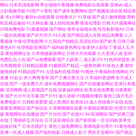
国内激情自拍 熟女福利导航 91蜜桃在线观看 国产精品久久夜夜操 日韩久久
网站
日本高清电影网
男女啪啪午夜视频
免费电影在线观看
亚洲ab
成人
少妇视频导航
91国产小青蛙
国产成年免费网站
国产视频高清在线
精品香
蕉
求a片网址
麻豆tv在线观看
在线撸丝片
91草碰
国产成人激情视频
黑料
天堂网 91超碰久草牛牛 超碰福利所导航 欧美BB 伊人网久 亚洲一区二区三区
吃瓜精品偷拍
91大神合集
成人拍拍拍免费
香港伦理剧
日韩大片观看网址
日韩免费电影
91羞羞视频
国产网站
青草全福视在线
性导航影视AV
日本
婷婷 韩国V网 天美一级aa 91视频手机最新网址 狠狠插狠狠干 丝袜老师oj后入
一级在线视频
国产好片浮力
91久操
国产精品成人在线
精品免费看
人人
看操碰
午夜伦理电影网
久久国自产拍精品
高清乱码0
国产欧美
日韩三级
黄色A片
伦理电影亚洲国产
福利姬黄色网址
欧美伊人影院
丁香成人五月
91人妻草 国产精品九一九九 日韩人妻精品 91福利视频无毒不卡 超碰91com
花
黄色网网址女
久草视频最新网址
日韩大片在线看
久久亚洲人成
亚州
色图乱伦小说
国产va免费观看
国产人妖第二
成人影片h
91色婷婷瑟色
东
麻豆国产作爱91 亚州精品国产精品 91视频网址91婷婷 九色熟女 亚洲a探花
京热狠狠草
日韩精品观看
91最新国产精品
一级黄色网
91色色人妻
都市
激情婷婷
91精品国产91
云涩福利在线导航
91视色
午夜福利在线网站
91
直播
91处女
伊人网青青草
国产又爽又黄又无
久草福利资源网
东方成人
91先生无码 黄色午夜福利 色综合激情文学色 91黄色废料 第一福利视频 欧美
在线
国产一级免费大片
成年免费视频网站
国产在线播放网站
亚洲日本视
频
淫淫网网
成人影视国产在线
深夜福利网址
欧美在线免费看
日夜夜欧
内射在线观看 在线精品九九 成人在线香蕉 欧美图一区在线观看 91操吧
美
国产大片中文字幕
国产片91
操久婷婷
91视频你懂得
黄色三级片毛片
免费电影片
日韩欧美爱爱
成人亚洲区
欧美性16
成人色情黄片在线
在线
观看亚洲精品
国产热综合
久草网视频在线看
午夜精品网影院
伦理片完整
www91色学生 蜜桃伊人久久 影音先锋午夜伦理 91资源每日在线 精品日韩人
版
黄视网站在线播放
国产片自拍
国产在线91
AV亚洲网址
国产经典三级
在线
丁香婷婷五月综合
五月花亚洲综合
国产影院第一页
乱码欧美孕交
妻 涩涩热5 91视频女女在线 黄色小网站 色色综合日韩国产 91另类精品日韩
超碰在线艹
日本在线护士
黄色三级免费网址
香港电影伦理片
91黄色电影
亚洲一区成人视频
国产福利电影
日韩成人影片
男的天堂网AV
国产精品