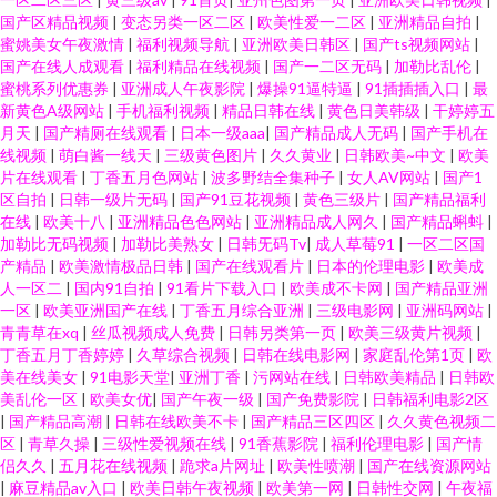
国产区精品视频
|
变态另类一区二区
|
欧美性爱一二区
|
亚洲精品自拍
|
蜜姚美女午夜激情
|
福利视频导航
|
亚洲欧美日韩区
|
国产ts视频网站
|
国产在线人成观看
|
福利精品在线视频
|
国产一二区无码
|
加勒比乱伦
|
蜜桃系列优惠券
|
亚洲成人午夜影院
|
爆操91逼特逼
|
91插插插入口
|
最
新黄色A级网站
|
手机福利视频
|
精品日韩在线
|
黄色日美韩级
|
干婷婷五
月天
|
国产精厕在线观看
|
日本一级aaa
|
国产精品成人无码
|
国产手机在
线视频
|
萌白酱一线天
|
三级黄色图片
|
久久黄业
|
日韩欧美~中文
|
欧美
片在线观看
|
丁香五月色网站
|
波多野结全集种子
|
女人AV网站
|
国产1
区自拍
|
日韩一级片无码
|
国产91豆花视频
|
黄色三级片
|
国产精品福利
在线
|
欧美十八
|
亚洲精品色色网站
|
亚洲精品成人网久
|
国产精品蝌蚪
|
加勒比无码视频
|
加勒比美熟女
|
日韩旡码Tv
|
成人草莓91
|
一区二区国
产精品
|
欧美激情极品日韩
|
国产在线观看片
|
日本的伦理电影
|
欧美成
人一区二
|
国内91自拍
|
91看片下载入口
|
欧美成不卡网
|
国产精品亚洲
一区
|
欧美亚洲国产在线
|
丁香五月综合亚洲
|
三级电影网
|
亚洲码网站
|
青青草在xq
|
丝瓜视频成人免费
|
日韩另类第一页
|
欧美三级黄片视频
|
丁香五月丁香婷婷
|
久草综合视频
|
日韩在线电影网
|
家庭乱伦第1页
|
欧
美在线美女
|
91电影天堂
|
亚洲丁香
|
污网站在线
|
日韩欧美精品
|
日韩欧
美乱伦一区
|
欧美女优
|
国产午夜一级
|
国产免费影院
|
日韩福利电影2区
|
国产精品高潮
|
日韩在线欧美不卡
|
国产精品三区四区
|
久久黄色视频二
区
|
青草久操
|
三级性爱视频在线
|
91香蕉影院
|
福利伦理电影
|
国产情
侣久久
|
五月花在线视频
|
跪求a片网址
|
欧美性喷潮
|
国产在线资源网站
|
麻豆精品av入口
|
欧美日韩午夜视频
|
欧美第一网
|
日韩性交网
|
午夜福