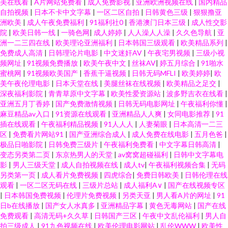
美在线看
|
A片网站免费看
|
成人免费影视
|
亚洲欧洲视频在线
|
国内精品
自拍视频
|
日本不卡中文字幕
|
一区二区自拍
|
日韩黄色三级
|
狠狠撸亚
洲欧美
|
成人午夜免费福利
|
91福利社0
|
香港澳门日本三级
|
成人性交影
院
|
欧美日韩一线
|
一骑色网
|
成人婷婷
|
人人澡人人澡
|
久久色导航
|
亚
洲一二三四在线
|
欧美理论亚洲福利
|
日本韩国三级观看
|
欧美精品系列
|
免费成人高清
|
日韩理论片电影
|
中文迷奸AV
|
午夜宅男视频
|
三级小视
频网址
|
91视频免费播放
|
欧美午夜中文
|
丝袜AV
|
婷五月综合
|
91啪水
蜜桃网
|
91视频欧美国产
|
香蕉干逼视频
|
日韩无码MFLI
|
欧美婷婷
|
欧
美午夜伦理电影
|
日本天堂在线
|
美腿丝袜在线视频
|
欧美精品之足交
|
深夜福利影院
|
青青草原中文字幕
|
欧美性爱资源站
|
波多野吉衣在线看
|
亚洲五月丁香婷
|
国产免费激情视频
|
日韩无码电影网址
|
午夜福利你懂
|
麻豆精品av入口
|
91资源在线观看
|
亚洲精品人人爽
|
女同电影推荐
|
91
插在线观看
|
午夜福利精品视频
|
91人人人
|
人妻菊眼
|
日本高清一二三
区
|
免费看片网站91
|
国产亚洲综合成人
|
成人免费在线电影
|
五月色爸
|
极品日啪影院
|
日韩免费三级片
|
午夜福利免费看
|
中文字幕日韩高清
|
变态另类第二页
|
东京热男人的天堂
|
av窝窝超碰福利
|
日韩中文字幕电
影
|
男人三级天堂
|
成人自拍视频在线
|
成人tv
|
午夜福利视频合集
|
无码
另类第一页
|
成人看片免费视频
|
四虎综合
|
免费日韩欧美
|
日韩伦理在线
观看
|
一区二区无码在线
|
三级片总站
|
成人福利A∨
|
国产在线视频专区
|
日本韩国免费视频
|
伦理片免费视频
|
另类天亚
|
男人看A片的网址
|
91
日b在线播放
|
国产女人水真多
|
亚洲精品字幕
|
黄色无毒网站
|
国产在线
免费观看
|
高清无码+久久草
|
日韩国产三区
|
午夜中文乱伦福利
|
男人自
拍三级成人
|
91九色视频在线
|
欧美伦理电影网站
|
乱伦WWW
|
欧美性