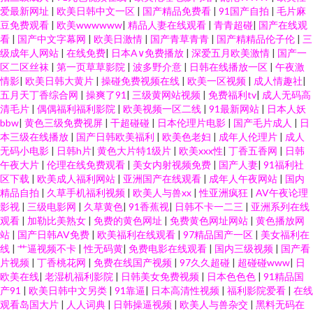
爱最新网址
|
欧美日韩中文一区
|
国产精品免费看
|
91国产自拍
|
毛片麻
豆免费观看
|
欧美wwwwww
|
精品人妻在线观看
|
青青超碰
|
国产在线观
看
|
国产中文字幕网
|
欧美日激情
|
国产青草青青
|
国产精精品伦子伦
|
三
级成年人网站
|
在线免费
|
日本A∨免费播放
|
深爱五月欧美激情
|
国产一
区二区丝袜
|
第一页草草影院
|
波多野介意
|
日韩在线播放一区
|
午夜激
情影
|
欧美日韩大黄片
|
操碰免费视频在线
|
欧美一区视频
|
成人情趣社
|
五月天丁香综合网
|
操爽了91
|
三级黄网站视频
|
免费福利tv
|
成人无码高
清毛片
|
偶偶福利福利影院
|
欧美视频一区二线
|
91最新网站
|
日本人妖
bbw
|
黄色三级免费视屏
|
干超碰碰
|
日本伦理片电影
|
国产毛片成人
|
日
本三级在线播放
|
国产日韩欧美福利
|
欧美色老妇
|
成年人伦理片
|
成人
无码小电影
|
日韩h片
|
黄色大片特1级片
|
欧美xxx性
|
丁香五香网
|
日韩
午夜大片
|
伦理在线免费观看
|
美女内射视频免费
|
国产人妻
|
91福利社
区下载
|
欧美成人福利网站
|
亚洲国产在线观看
|
成年人午夜网站
|
国内
精品自拍
|
久草手机福利视频
|
欧美人与兽xx
|
性亚洲疯狂
|
AV午夜论理
影视
|
三级电影网
|
久草黄色
|
91香蕉视
|
日韩不卡一二三
|
亚洲系列在线
观看
|
加勒比美熟女
|
免费的黄色网址
|
免费黄色网址网站
|
黄色播放网
站
|
国产日韩AV免费
|
欧美福利在线观看
|
97精品国产一区
|
美女福利在
线
|
艹逼视频不卡
|
性无码黄
|
免费电影在线观看
|
国内三级视频
|
国产看
片视频
|
丁香桃花网
|
免费在线国产视频
|
97久久超碰
|
超碰碰www
|
日
欧美在线
|
老湿机福利影院
|
日韩美女免费视频
|
日本色色色
|
91精品国
产91
|
欧美日韩中文另类
|
91靠逼
|
日本高清性视频
|
福利影院爱看
|
在线
观看岛国大片
|
人人词典
|
日韩操逼视频
|
欧美人与兽杂交
|
黑料无码在