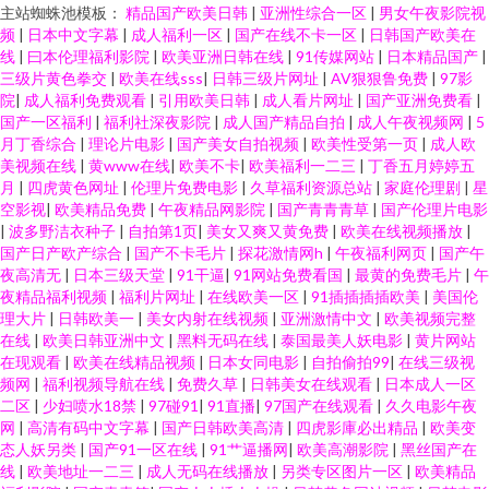
主站蜘蛛池模板：
精品国产欧美日韩
|
亚洲性综合一区
|
男女午夜影院视
频
|
日本中文字幕
|
成人福利一区
|
国产在线不卡一区
|
日韩国产欧美在
线
|
曰本伦理福利影院
|
欧美亚洲日韩在线
|
91传媒网站
|
日本精品国产
|
三级片黄色拳交
|
欧美在线sss
|
日韩三级片网址
|
AV狠狠鲁免费
|
97影
院
|
成人福利免费观看
|
引用欧美日韩
|
成人看片网址
|
国产亚洲免费看
|
国产一区福利
|
福利社深夜影院
|
成人国产精品自拍
|
成人午夜视频网
|
5
月丁香综合
|
理论片电影
|
国产美女自拍视频
|
欧美性受第一页
|
成人欧
美视频在线
|
黄www在线
|
欧美不卡
|
欧美福利一二三
|
丁香五月婷婷五
月
|
四虎黄色网址
|
伦理片免费电影
|
久草福利资源总站
|
家庭伦理剧
|
星
空影视
|
欧美精品免费
|
午夜精品网影院
|
国产青青青草
|
国产伦理片电影
|
波多野洁衣种子
|
自拍第1页
|
美女又爽又黄免费
|
欧美在线视频播放
|
国产日产欧产综合
|
国产不卡毛片
|
探花激情网h
|
午夜福利网页
|
国产午
夜高清无
|
日本三级天堂
|
91干逼
|
91网站免费看国
|
最黄的免费毛片
|
午
夜精品福利视频
|
福利片网址
|
在线欧美一区
|
91插插插插欧美
|
美国伦
理大片
|
日韩欧美一
|
美女内射在线视频
|
亚洲激情中文
|
欧美视频完整
在线
|
欧美日韩亚洲中文
|
黑料无码在线
|
泰国最美人妖电影
|
黄片网站
在现观看
|
欧美在线精品视频
|
日本女同电影
|
自拍偷拍99
|
在线三级视
频网
|
福利视频导航在线
|
免费久草
|
日韩美女在线观看
|
日本成人一区
二区
|
少妇喷水18禁
|
97碰91
|
91直播
|
97国产在线观看
|
久久电影午夜
网
|
高清有码中文字幕
|
国产日韩欧美高清
|
四虎影庫必出精品
|
欧美变
态人妖另类
|
国产91一区在线
|
91艹逼播网
|
欧美高潮影院
|
黑丝国产在
线
|
欧美地址一二三
|
成人无码在线播放
|
另类专区图片一区
|
欧美精品